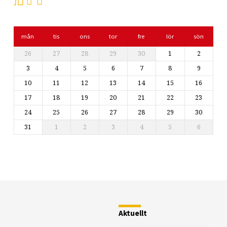
mån
tis
ons
tor
fre
lör
sön
26
27
28
29
30
1
2
3
4
5
6
7
8
9
10
11
12
13
14
15
16
17
18
19
20
21
22
23
24
25
26
27
28
29
30
31
1
2
3
4
5
6
Restaurang
Fjällstugan
Aktuellt