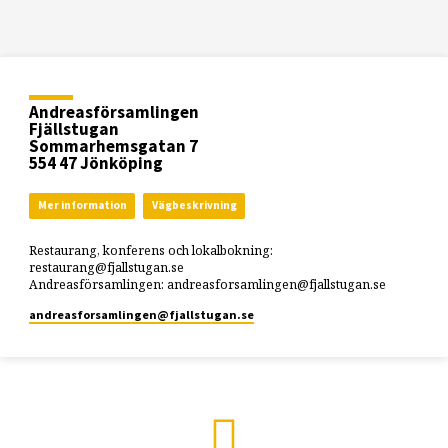
Andreasförsamlingen
Fjällstugan
Sommarhemsgatan 7
554 47 Jönköping
Mer information
Vägbeskrivning
Restaurang, konferens och lokalbokning:
restaurang@fjallstugan.se
Andreasförsamlingen: andreasforsamlingen@fjallstugan.se
andreasforsamlingen​@fjallstugan.se