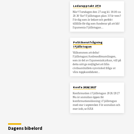
Ledarupptakt 27/8
När? Torsdagen den 27 aug kl. 18.00-ca
20.30 Var? Fjällstugan plan 3 För vem?
För dig som är ledare och perfekt
tillfälle för dig som funderar på att bli!
Equmenia Fjällstugan…
Politikerutfrågning
i Fjällstugan
Välkommen att delta!
Fjällstugan/Andreasförsamlingen,
som är del av Equmeniakyrkan, vill på
detta sätt ge möjlighet att från
civilsamhällets synvinkel fråga ut
våra toppkandidater…
Konfa 2026/2027
Konfirmation i Fjällstugan 2026/2027
Nu är anmälan öppen för
konfirmationsläsning i Fjällstugan
med star i september. För anmälan och
mer info, se HÄR
Dagens bibelord