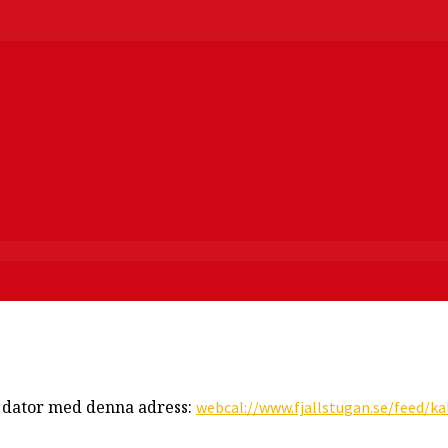
r dator med denna adress:
webcal://www.fjallstugan.se/feed/kal