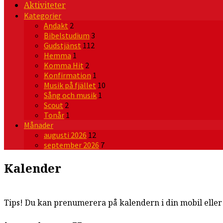
Aktiviteter
Kategorier
Andakt
2
Bibelstudium
3
Gudstjänst
112
Hemma
1
Komma Hit
2
Konfirmation
1
Musik på fjället
10
Sång och musik
1
Scout
2
Tonår
1
Månader
augusti 2026
12
september 2026
7
Kalender
Tips! Du kan prenumerera på kalendern i din mobil elle