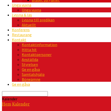
Blåset på Fjället
Unga vuxna
Unga vuxna
Lyssna & läs
Lyssna till predikan
Aktuellt
Konferens
Restaurang
Kontakt
Kontaktinformation
Hitta hit
Kontaktpersoner
Anställda
Styrelsen
Ge en gåva
Samtalshjälp
Böneämne
Ge en gåva
Sök
Kalender
Hem
Kalender