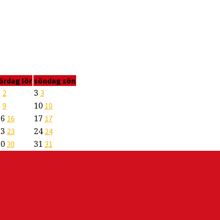
lördag
lör
söndag
sön
2
3
2
3
9
10
9
10
16
17
16
17
23
24
23
24
30
31
30
31