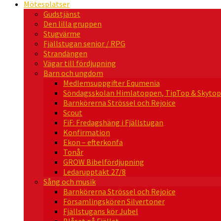
Mötesplatser
Gudstjänst
Den lilla gruppen
Stugvärme
Fjällstugan senior / RPG
Strandängen
Vägar till fördjupning
Barn och ungdom
Medlemsuppgifter Equmenia
Söndagsskolan Himlatoppen, TipTop & Skytop
Barnkörerna Strössel och Rejoice
Scout
FiF: Fredagshäng i Fjällstugan
Konfirmation
Ekon – efterkonfa
Tonår
GROW Bibelfördjupning
Ledarupptakt 27/8
Sång och musik
Barnkörerna Strössel och Rejoice
Församlingskören Silvertoner
Fjällstugans kör Jubel