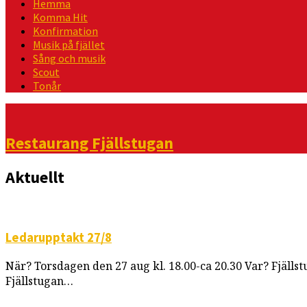
Hemma
Komma Hit
Konfirmation
Musik på fjället
Sång och musik
Scout
Tonår
Händelser
Restaurang Fjällstugan
Aktuellt
Ledarupptakt 27/8
När? Torsdagen den 27 aug kl. 18.00-ca 20.30 Var? Fjällst
Fjällstugan…