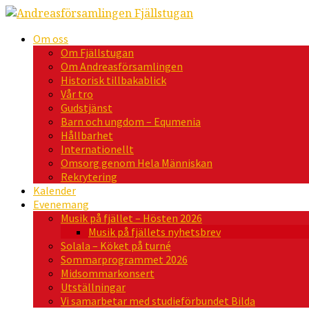
Om oss
Om Fjällstugan
Om Andreasförsamlingen
Historisk tillbakablick
Vår tro
Gudstjänst
Barn och ungdom – Equmenia
Hållbarhet
Internationellt
Omsorg genom Hela Människan
Rekrytering
Kalender
Evenemang
Musik på fjället – Hösten 2026
Musik på fjällets nyhetsbrev
Solala – Köket på turné
Sommarprogrammet 2026
Midsommarkonsert
Utställningar
Vi samarbetar med studieförbundet Bilda