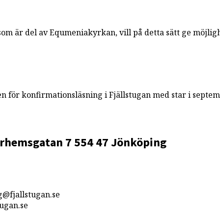
m är del av Equmeniakyrkan, vill på detta sätt ge möjlighe
n för konfirmationsläsning i Fjällstugan med star i septe
rhemsgatan 7
554 47 Jönköping
g@fjallstugan.se
ugan.se