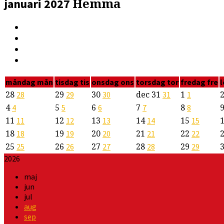
Hemma
januari 2027
måndag
mån
tisdag
tis
onsdag
ons
torsdag
tor
fredag
fre
28
29
30
dec
31
1
28
29
30
31
1
4
5
6
7
8
4
5
6
7
8
11
12
13
14
15
11
12
13
14
15
18
19
20
21
22
18
19
20
21
22
25
26
27
28
29
25
26
27
28
29
2026
maj
jun
jul
aug
sep