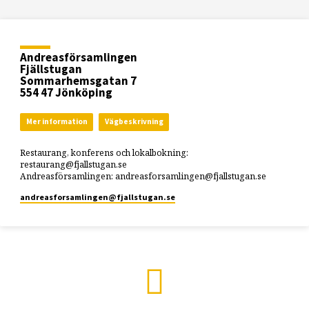
Andreasförsamlingen
Fjällstugan
Sommarhemsgatan 7
554 47 Jönköping
Mer information
Vägbeskrivning
Restaurang, konferens och lokalbokning:
restaurang@fjallstugan.se
Andreasförsamlingen: andreasforsamlingen@fjallstugan.se
andreasforsamlingen​@fjallstugan.se