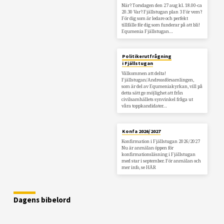
När? Torsdagen den 27 aug kl. 18.00-ca
20.30 Var? Fjällstugan plan 3 För vem?
För dig som är ledare och perfekt
tillfälle för dig som funderar på att bli!
Equmenia Fjällstugan…
Politikerutfrågning
i Fjällstugan
Välkommen att delta!
Fjällstugan/Andreasförsamlingen,
som är del av Equmeniakyrkan, vill på
detta sätt ge möjlighet att från
civilsamhällets synvinkel fråga ut
våra toppkandidater…
Konfa 2026/2027
Konfirmation i Fjällstugan 2026/2027
Nu är anmälan öppen för
konfirmationsläsning i Fjällstugan
med star i september. För anmälan och
mer info, se HÄR
Dagens bibelord