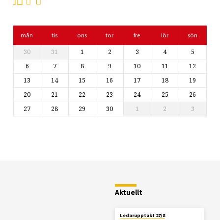
mån
tis
ons
tor
fre
lör
sön
30
31
1
2
3
4
5
6
7
8
9
10
11
12
13
14
15
16
17
18
19
20
21
22
23
24
25
26
27
28
29
30
1
2
3
Restaurang
Fjällstugan
Aktuellt
Ledarupptakt 27/8