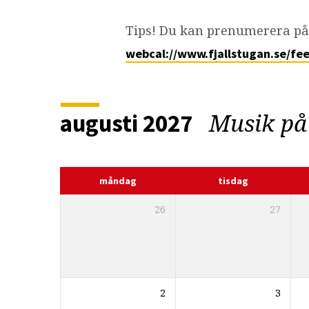
Kalender
Tips! Du kan prenumerera på 
webcal://www.fjallstugan.se/fee
Musik på 
augusti 2027
måndag
tisdag
26
27
2
3