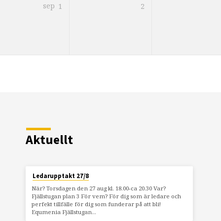
sep
1
2
Aktuellt
Ledarupptakt 27/8
När? Torsdagen den 27 aug kl. 18.00-ca 20.30 Var?
Fjällstugan plan 3 För vem? För dig som är ledare och
perfekt tillfälle för dig som funderar på att bli!
Equmenia Fjällstugan…