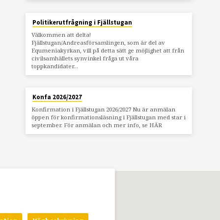
Politikerutfrågning i Fjällstugan
Välkommen att delta!
Fjällstugan/Andreasförsamlingen, som är del av
Equmeniakyrkan, vill på detta sätt ge möjlighet att från
civilsamhällets synvinkel fråga ut våra
toppkandidater…
Konfa 2026/2027
Konfirmation i Fjällstugan 2026/2027 Nu är anmälan
öppen för konfirmationsläsning i Fjällstugan med star i
september. För anmälan och mer info, se HÄR