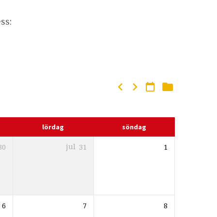
ss:
lördag
söndag
30
jul
31
1
6
7
8