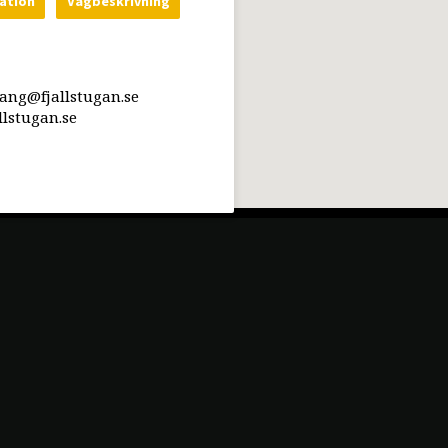
ation
Vägbeskrivning
rang@fjallstugan.se
lstugan.se