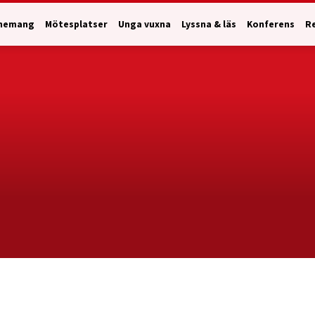
nemang
Mötesplatser
Unga vuxna
Lyssna & läs
Konferens
R