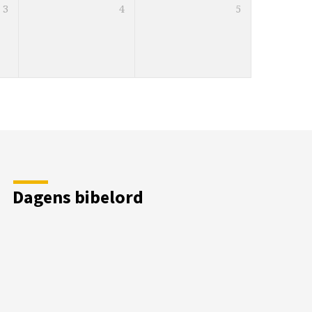
3
4
5
Dagens bibelord