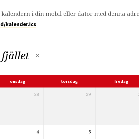
kalendern i din mobil eller dator med denna adre
d/kalender.ics
fjället
onsdag
torsdag
fredag
28
29
4
5