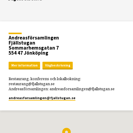
Andreasförsamlingen
Fjällstugan
Sommarhemsgatan 7
554 47 Jönköping
Mer information
Vägbeskrivning
Restaurang, konferens och lokalbokning:
restaurang@fjallstugan.se
Andreasförsamlingen: andreasforsamlingen@fjallstugan.se
andreasforsamlingen​@fjallstugan.se