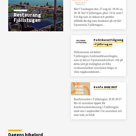
När? Torsdagen den 27 aug kl. 18.00-ca
20.30 Var? Fjällstugan plan 3 För vem?
Restaurang
För dig som är ledare och perfekt
Fjällstugan
tillfälle för dig som funderar på att bli!
Equmenia Fjällstugan…
Politikerutfrågning
i Fjällstugan
Välkommen att delta!
Fjällstugan/Andreasförsamlingen,
som är del av Equmeniakyrkan, vill på
detta sätt ge möjlighet att från
civilsamhällets synvinkel fråga ut
våra toppkandidater…
Konfa 2026/2027
Konfirmation i Fjällstugan 2026/2027
Nu är anmälan öppen för
konfirmationsläsning i Fjällstugan
med star i september. För anmälan och
mer info, se HÄR
Dagens bibelord