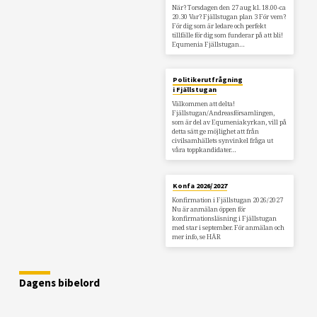
När? Torsdagen den 27 aug kl. 18.00-ca
20.30 Var? Fjällstugan plan 3 För vem?
För dig som är ledare och perfekt
tillfälle för dig som funderar på att bli!
Equmenia Fjällstugan…
Politikerutfrågning
i Fjällstugan
Välkommen att delta!
Fjällstugan/Andreasförsamlingen,
som är del av Equmeniakyrkan, vill på
detta sätt ge möjlighet att från
civilsamhällets synvinkel fråga ut
våra toppkandidater…
Konfa 2026/2027
Konfirmation i Fjällstugan 2026/2027
Nu är anmälan öppen för
konfirmationsläsning i Fjällstugan
med star i september. För anmälan och
mer info, se HÄR
Dagens bibelord