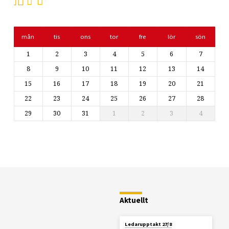
mån
tis
ons
tor
fre
lör
sön
1
2
3
4
5
6
7
8
9
10
11
12
13
14
15
16
17
18
19
20
21
22
23
24
25
26
27
28
29
30
31
1
2
3
4
Restaurang
Fjällstugan
Aktuellt
Ledarupptakt 27/8