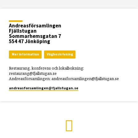
Andreasförsamlingen
Fjällstugan
Sommarhemsgatan 7
554 47 Jönköping
Mer information
Vägbeskrivning
Restaurang, konferens och lokalbokning:
restaurang@fjallstugan.se
Andreasförsamlingen: andreasforsamlingen@fjallstugan.se
andreasforsamlingen​@fjallstugan.se