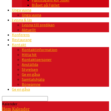
Fjällstugans kör Jubel
Blåset på Fjället
Unga vuxna
Unga vuxna
Lyssna & läs
Lyssna till predikan
Aktuellt
Konferens
Restaurang
Kontakt
Kontaktinformation
Hitta hit
Kontaktpersoner
Anställda
Styrelsen
Ge en gåva
Samtalshjälp
Böneämne
Ge en gåva
Sök
Kalender
Hem
Kalender