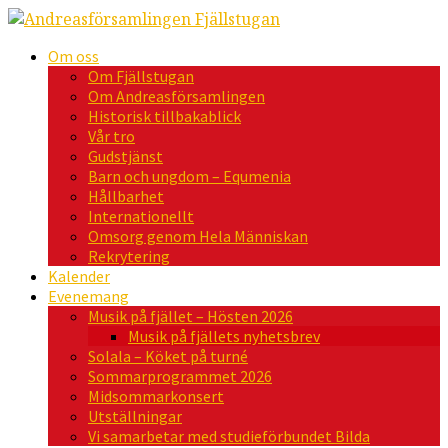
Om oss
Om Fjällstugan
Om Andreasförsamlingen
Historisk tillbakablick
Vår tro
Gudstjänst
Barn och ungdom – Equmenia
Hållbarhet
Internationellt
Omsorg genom Hela Människan
Rekrytering
Kalender
Evenemang
Musik på fjället – Hösten 2026
Musik på fjällets nyhetsbrev
Solala – Köket på turné
Sommarprogrammet 2026
Midsommarkonsert
Utställningar
Vi samarbetar med studieförbundet Bilda