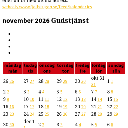
eller dator med denna adress:
webcal://www.fjallstugan.se/feed/kalender.ics
Gudstjänst
november 2026
måndag
tisdag
onsdag
torsdag
fredag
lördag
söndag
mån
tis
ons
tor
fre
lör
sön
okt
31
26
27
28
29
30
1
26
27
28
29
30
1
31
2
3
4
5
6
7
8
2
3
4
5
6
7
8
9
10
11
12
13
14
15
9
10
11
12
13
14
15
16
17
18
19
20
21
22
16
17
18
19
20
21
22
23
24
25
26
27
28
29
23
24
25
26
27
28
29
dec
1
30
2
3
4
5
6
30
2
3
4
5
6
1