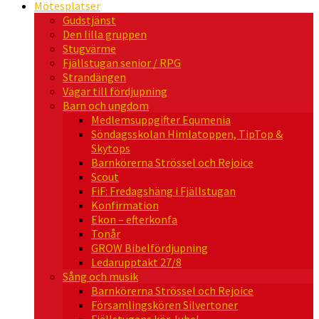
Mötesplatser
Gudstjänst
Den lilla gruppen
Stugvärme
Fjällstugan senior / RPG
Strandängen
Vägar till fördjupning
Barn och ungdom
Medlemsuppgifter Equmenia
Söndagsskolan Himlatoppen, TipTop &
Skytops
Barnkörerna Strössel och Rejoice
Scout
FiF: Fredagshäng i Fjällstugan
Konfirmation
Ekon – efterkonfa
Tonår
GROW Bibelfördjupning
Ledarupptakt 27/8
Sång och musik
Barnkörerna Strössel och Rejoice
Församlingskören Silvertoner