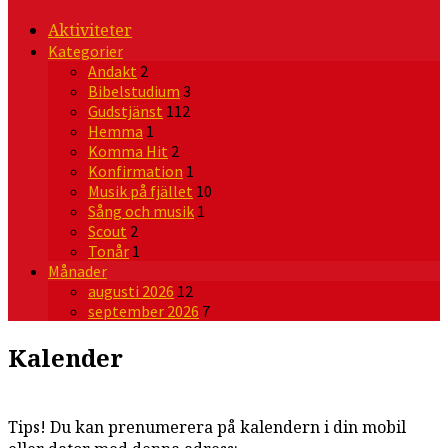
Aktiviteter
Kategorier
Andakt
2
Bibelstudium
3
Gudstjänst
112
Hemma
1
Komma Hit
2
Konfirmation
1
Musik på fjället
10
Sång och musik
1
Scout
2
Tonår
1
Månader
augusti 2026
12
september 2026
7
Kalender
Tips! Du kan prenumerera på kalendern i din mobil