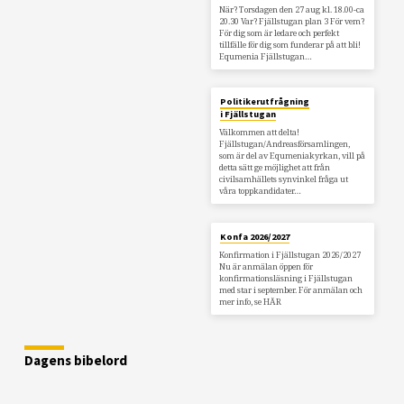
När? Torsdagen den 27 aug kl. 18.00-ca
20.30 Var? Fjällstugan plan 3 För vem?
För dig som är ledare och perfekt
tillfälle för dig som funderar på att bli!
Equmenia Fjällstugan…
Politikerutfrågning
i Fjällstugan
Välkommen att delta!
Fjällstugan/Andreasförsamlingen,
som är del av Equmeniakyrkan, vill på
detta sätt ge möjlighet att från
civilsamhällets synvinkel fråga ut
våra toppkandidater…
Konfa 2026/2027
Konfirmation i Fjällstugan 2026/2027
Nu är anmälan öppen för
konfirmationsläsning i Fjällstugan
med star i september. För anmälan och
mer info, se HÄR
Dagens bibelord