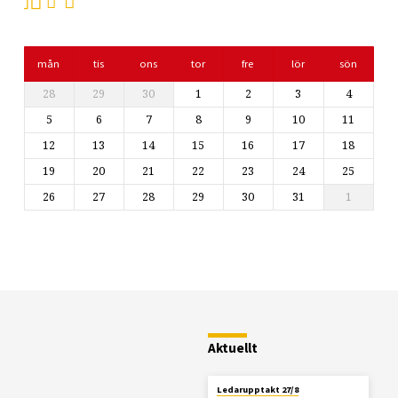
mån
tis
ons
tor
fre
lör
sön
28
29
30
1
2
3
4
5
6
7
8
9
10
11
12
13
14
15
16
17
18
19
20
21
22
23
24
25
26
27
28
29
30
31
1
Restaurang
Fjällstugan
Aktuellt
Ledarupptakt 27/8