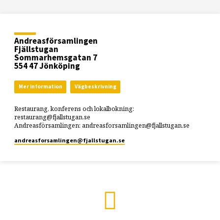
Andreasförsamlingen
Fjällstugan
Sommarhemsgatan 7
554 47 Jönköping
Mer information
Vägbeskrivning
Restaurang, konferens och lokalbokning:
restaurang@fjallstugan.se
Andreasförsamlingen: andreasforsamlingen@fjallstugan.se
andreasforsamlingen​@fjallstugan.se