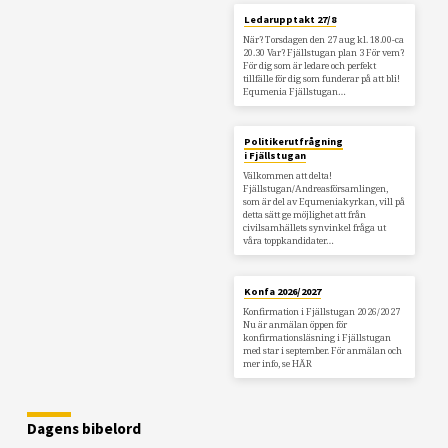
Ledarupptakt 27/8
När? Torsdagen den 27 aug kl. 18.00-ca
20.30 Var? Fjällstugan plan 3 För vem?
För dig som är ledare och perfekt
tillfälle för dig som funderar på att bli!
Equmenia Fjällstugan…
Politikerutfrågning
i Fjällstugan
Välkommen att delta!
Fjällstugan/Andreasförsamlingen,
som är del av Equmeniakyrkan, vill på
detta sätt ge möjlighet att från
civilsamhällets synvinkel fråga ut
våra toppkandidater…
Konfa 2026/2027
Konfirmation i Fjällstugan 2026/2027
Nu är anmälan öppen för
konfirmationsläsning i Fjällstugan
med star i september. För anmälan och
mer info, se HÄR
Dagens bibelord