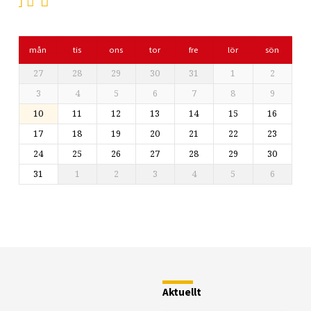
mån
tis
ons
tor
fre
lör
sön
27
28
29
30
31
1
2
3
4
5
6
7
8
9
10
11
12
13
14
15
16
17
18
19
20
21
22
23
24
25
26
27
28
29
30
31
1
2
3
4
5
6
Restaurang
Fjällstugan
Aktuellt