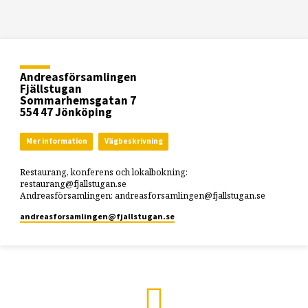
Andreasförsamlingen
Fjällstugan
Sommarhemsgatan 7
554 47 Jönköping
Mer information
Vägbeskrivning
Restaurang, konferens och lokalbokning:
restaurang@fjallstugan.se
Andreasförsamlingen: andreasforsamlingen@fjallstugan.se
andreasforsamlingen​@fjallstugan.se