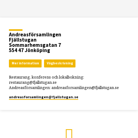
Andreasförsamlingen
Fjällstugan
Sommarhemsgatan 7
554 47 Jönköping
Mer information
Vägbeskrivning
Restaurang, konferens och lokalbokning:
restaurang@fjallstugan.se
Andreasförsamlingen: andreasforsamlingen@fjallstugan.se
andreasforsamlingen​@fjallstugan.se