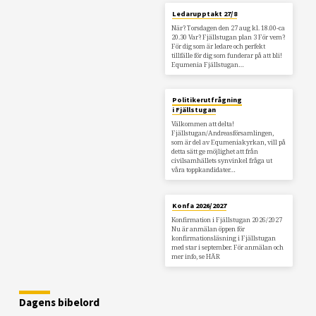
Ledarupptakt 27/8
När? Torsdagen den 27 aug kl. 18.00-ca
20.30 Var? Fjällstugan plan 3 För vem?
För dig som är ledare och perfekt
tillfälle för dig som funderar på att bli!
Equmenia Fjällstugan…
Politikerutfrågning
i Fjällstugan
Välkommen att delta!
Fjällstugan/Andreasförsamlingen,
som är del av Equmeniakyrkan, vill på
detta sätt ge möjlighet att från
civilsamhällets synvinkel fråga ut
våra toppkandidater…
Konfa 2026/2027
Konfirmation i Fjällstugan 2026/2027
Nu är anmälan öppen för
konfirmationsläsning i Fjällstugan
med star i september. För anmälan och
mer info, se HÄR
Dagens bibelord