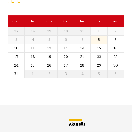
mån
tis
ons
tor
fre
lör
sön
27
28
29
30
31
1
2
3
4
5
6
7
8
9
10
11
12
13
14
15
16
17
18
19
20
21
22
23
24
25
26
27
28
29
30
31
1
2
3
4
5
6
Restaurang
Fjällstugan
Aktuellt