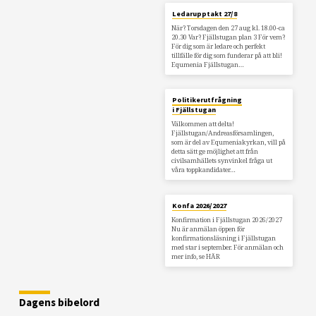
Ledarupptakt 27/8
När? Torsdagen den 27 aug kl. 18.00-ca
20.30 Var? Fjällstugan plan 3 För vem?
För dig som är ledare och perfekt
tillfälle för dig som funderar på att bli!
Equmenia Fjällstugan…
Politikerutfrågning
i Fjällstugan
Välkommen att delta!
Fjällstugan/Andreasförsamlingen,
som är del av Equmeniakyrkan, vill på
detta sätt ge möjlighet att från
civilsamhällets synvinkel fråga ut
våra toppkandidater…
Konfa 2026/2027
Konfirmation i Fjällstugan 2026/2027
Nu är anmälan öppen för
konfirmationsläsning i Fjällstugan
med star i september. För anmälan och
mer info, se HÄR
Dagens bibelord