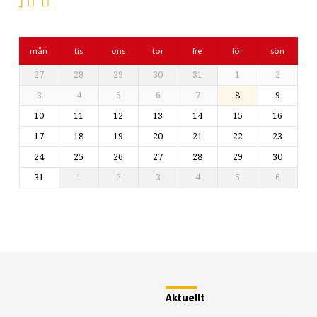
mån
tis
ons
tor
fre
lör
sön
27
28
29
30
31
1
2
3
4
5
6
7
8
9
10
11
12
13
14
15
16
17
18
19
20
21
22
23
24
25
26
27
28
29
30
31
1
2
3
4
5
6
Restaurang
Fjällstugan
Aktuellt