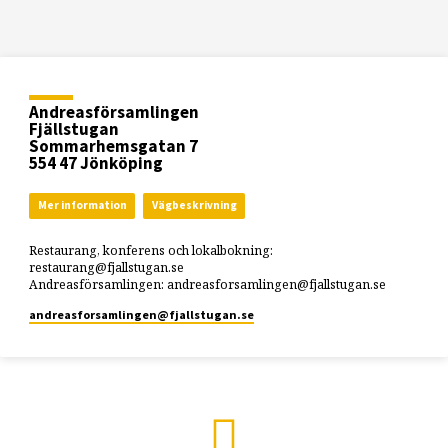
Andreasförsamlingen
Fjällstugan
Sommarhemsgatan 7
554 47 Jönköping
Mer information
Vägbeskrivning
Restaurang, konferens och lokalbokning:
restaurang@fjallstugan.se
Andreasförsamlingen: andreasforsamlingen@fjallstugan.se
andreasforsamlingen​@fjallstugan.se