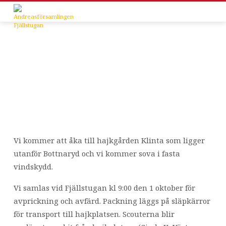
Den
Vi kommer att åka till hajkgården Klinta som ligger
1-
utanför Bottnaryd och vi kommer sova i fasta
2
vindskydd.
oktober
Vi samlas vid Fjällstugan kl 9:00 den 1 oktober för
är
det
avprickning och avfärd. Packning läggs på släpkärror
dags
för transport till hajkplatsen. Scouterna blir