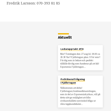
Fredrik Larsson: 070-393 81 85
Restaurang
Fjällstugan
Aktuellt
Ledarupptakt 27/8
När? Torsdagen den 27 aug kl. 18.00-ca
20.30 Var? Fjällstugan plan 3 För vem?
För dig som är ledare och perfekt
tillfälle för dig som funderar på att bli!
Equmenia Fjällstugan…
Politikerutfrågning
i Fjällstugan
Välkommen att delta!
Fjällstugan/Andreasförsamlingen,
som är del av Equmeniakyrkan, vill på
detta sätt ge möjlighet att från
civilsamhällets synvinkel fråga ut
våra toppkandidater…