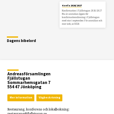
Konfa 2026/2027
Konfirmation i Fjällstugan 2026/2027
Nu är anmälan öppen för
konfirmationsläsning i Fjällstugan
med star i september. För anmälan och
mer info, se HÄR
Dagens bibelord
Andreasförsamlingen
Fjällstugan
Sommarhemsgatan 7
554 47 Jönköping
Mer information
Vägbeskrivning
Restaurang, konferens och lokalbokning:
restaurang@fjallstugan.se