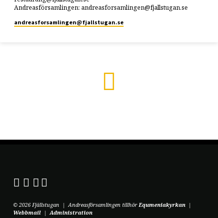
Andreasförsamlingen: andreasforsamlingen@fjallstugan.se
andreasforsamlingen​@fjallstugan.se
© 2026 Fjällstugan | Andreasförsamlingen tillhör
Equmeniakyrkan
|
Webbmail
|
Administration