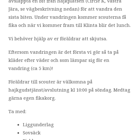
för
avsläppta en bit från hajkplatsen (Circle K, Västra
hajk
Jära, se vägbeskrivning nedan) för att vandra den
med
sista biten. Under vandringen kommer scouterna få
scouterna!
fika och när vi kommer fram till Klinta blir det lunch.
Vi behöver hjälp av er föräldrar att skjutsa.
Eftersom vandringen är det första vi gör så ta på
kläder efter väder och som lämpar sig för en
vandring (ca 5 km)!
Föräldrar till scouter är välkomna på
hajkgudstjänst/avslutning kl 10:00 på söndag. Medtag
gärna egen fikakorg.
Ta med:
Liggunderlag
Sovsäck